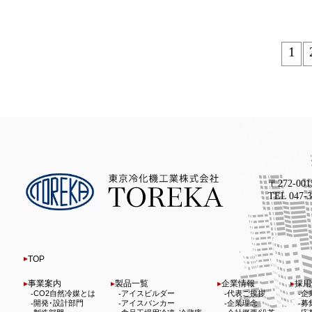
1
〒272-00
TEL 047
TOP
事業案内
製品一覧
企業情報
採用
CO2自然冷媒とは
アイスビルダー
代表ご挨拶
企
開発･設計部門
アイスバンカー
企業理念
募