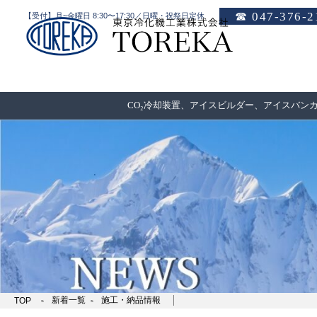
☎ 047-376-2
【受付】月~金曜日 8:30〜17:30／日曜・祝祭日定休
CO₂冷却装置、アイスビルダー、アイスバン
新着一覧
施工・納品情報
TOP