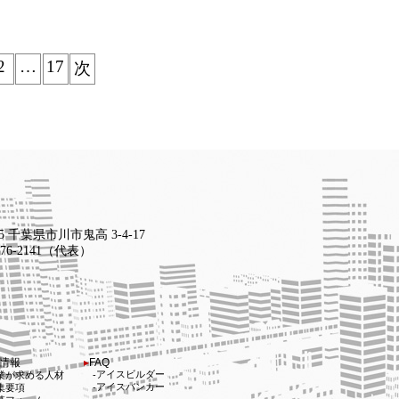
2
…
17
次
15 千葉県市川市鬼高 3-4-17
-376-2141（代表）
情報
FAQ
アイスビルダー
業が求める人材
アイスバンカー
集要項