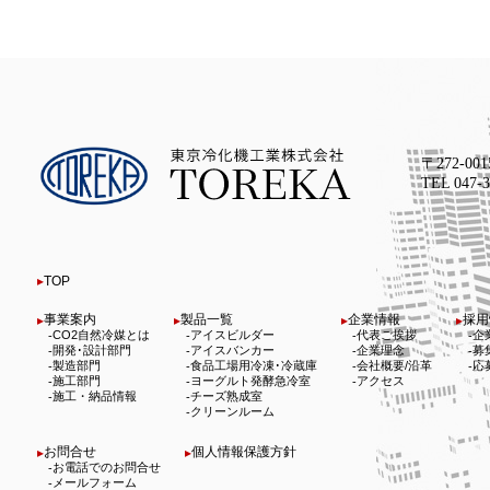
〒272-00
TEL 047
TOP
事業案内
製品一覧
企業情報
採用
CO2自然冷媒とは
アイスビルダー
代表ご挨拶
企
開発･設計部門
アイスバンカー
企業理念
募
製造部門
食品工場用冷凍･冷蔵庫
会社概要/沿革
応
施工部門
ヨーグルト発酵急冷室
アクセス
施工・納品情報
チーズ熟成室
クリーンルーム
お問合せ
個人情報保護方針
お電話でのお問合せ
メールフォーム