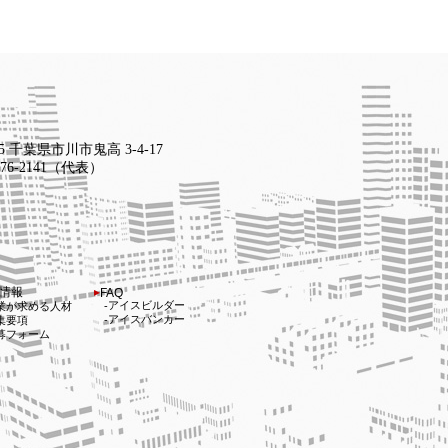
15 千葉県市川市鬼高 3-4-17
-376-2141（代表）
情報
FAQ
アイスビルダー
業が求める人材
アイスバンカー
集要項
募フォーム