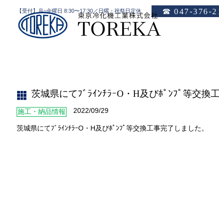
☎ 047-376-2
【受付】月~金曜日 8:30〜17:30／日曜・祝祭日定休
茨城県にてﾌﾞﾗｲﾝﾁﾗｰO・H及びﾎﾟﾝﾌﾟ等交換工事完了しました。
HOME
茨城県にてﾌﾞﾗｲﾝﾁﾗｰO・H及びﾎﾟﾝﾌﾟ等交
2022/09/29
施工・納品情報
茨城県にてﾌﾞﾗｲﾝﾁﾗｰO・H及びﾎﾟﾝﾌﾟ等交換工事完了しました。