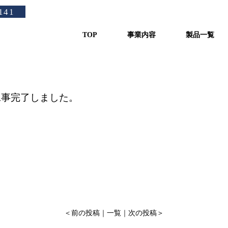
茨城県にてﾌﾞﾗｲﾝﾁﾗｰO・H及
141
TOP
事業内容
製品一覧
換工事完了しました。
＜
前の投稿
｜
一覧
｜
次の投稿
＞