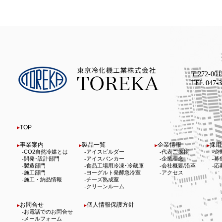
〒272-00
TEL 047
TOP
事業案内
製品一覧
企業情報
採用
CO2自然冷媒とは
アイスビルダー
代表ご挨拶
企
開発･設計部門
アイスバンカー
企業理念
募
製造部門
食品工場用冷凍･冷蔵庫
会社概要/沿革
応
施工部門
ヨーグルト発酵急冷室
アクセス
施工・納品情報
チーズ熟成室
クリーンルーム
お問合せ
個人情報保護方針
お電話でのお問合せ
メールフォーム