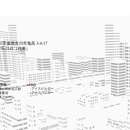
15 千葉県市川市鬼高 3-4-17
-376-2141（代表）
情報
FAQ
アイスビルダー
業が求める人材
アイスバンカー
集要項
募フォーム