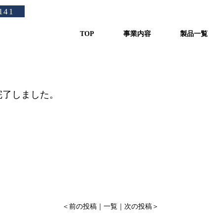
茨城県にてﾌﾞﾗｲﾝｸｰﾗｰ用ｸｰ
141
TOP
事業内容
製品一覧
工事完了しました。
＜
前の投稿
｜
一覧
｜
次の投稿
＞