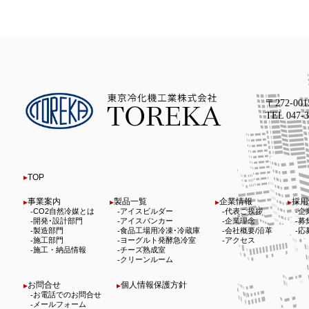
〒272-00
TEL 047
TOP
事業案内
製品一覧
企業情報
採用
CO2自然冷媒とは
アイスビルダー
代表ご挨拶
企
開発･設計部門
アイスバンカー
企業理念
募
製造部門
食品工場用冷凍･冷蔵庫
会社概要/沿革
応
施工部門
ヨーグルト発酵急冷室
アクセス
施工・納品情報
チーズ熟成室
クリーンルーム
お問合せ
個人情報保護方針
お電話でのお問合せ
メールフォーム