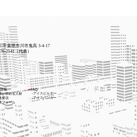
15 千葉県市川市鬼高 3-4-17
-376-2141（代表）
情報
FAQ
アイスビルダー
業が求める人材
アイスバンカー
集要項
募フォーム