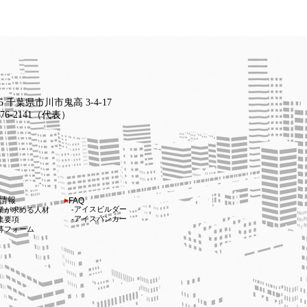
15 千葉県市川市鬼高 3-4-17
-376-2141（代表）
情報
FAQ
アイスビルダー
業が求める人材
アイスバンカー
集要項
募フォーム