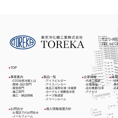
〒272-00
TEL 047
TOP
事業案内
製品一覧
企業情報
採用
CO2自然冷媒とは
アイスビルダー
代表ご挨拶
企
開発･設計部門
アイスバンカー
企業理念
募
製造部門
食品工場用冷凍･冷蔵庫
会社概要/沿革
応
施工部門
ヨーグルト発酵急冷室
アクセス
施工・納品情報
チーズ熟成室
クリーンルーム
お問合せ
個人情報保護方針
お電話でのお問合せ
メールフォーム